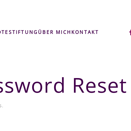
OTE
STIFTUNG
ÜBER MICH
KONTAKT
assword Reset
5
.